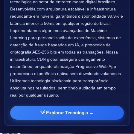
tecnológica no setor de entretenimento digital brasileiro.
Desenvolvida com arquitetura escalável e infraestrutura
redundante em nuvem, garantimos disponibilidade 99.9% e
latência inferior a 50ms em qualquer região do Brasil.
Implementamos algoritmos avançados de Machine
Learning para personalização da experiência, sistemas de
detecção de fraude baseados em IA, e protocolos de
criptografia AES-256 bits em todas as transações. Nossa
infraestrutura CDN global assegura carregamento
instantâneo, enquanto otimização Progressive Web App
proporciona experiência nativa sem downloads volumosos.
Utilizamos tecnologia blockchain para transparência
absoluta nos resultados, permitindo auditoria em tempo
real por qualquer usuário.
💡 Explorar Tecnologia →