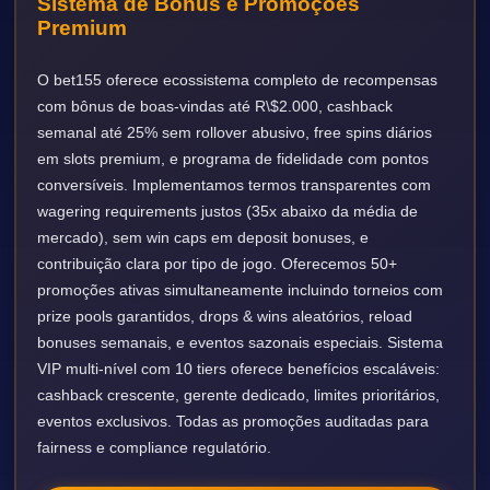
Sistema de Bônus e Promoções
Premium
O bet155 oferece ecossistema completo de recompensas
com bônus de boas-vindas até R\$2.000, cashback
semanal até 25% sem rollover abusivo, free spins diários
em slots premium, e programa de fidelidade com pontos
conversíveis. Implementamos termos transparentes com
wagering requirements justos (35x abaixo da média de
mercado), sem win caps em deposit bonuses, e
contribuição clara por tipo de jogo. Oferecemos 50+
promoções ativas simultaneamente incluindo torneios com
prize pools garantidos, drops & wins aleatórios, reload
bonuses semanais, e eventos sazonais especiais. Sistema
VIP multi-nível com 10 tiers oferece benefícios escaláveis:
cashback crescente, gerente dedicado, limites prioritários,
eventos exclusivos. Todas as promoções auditadas para
fairness e compliance regulatório.