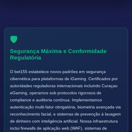
🛡️
Segurança Máxima e Conformidade
Regulatória
O bet155 estabelece novos padrões em segurança
cibernética para plataformas de iGaming. Certificados por
autoridades reguladoras internacionais incluindo Curaçao
eGaming, operamos sob protocolos rigorosos de
compliance e auditoria contínua. Implementamos
autenticação multi-fator obrigatória, biometria avançada via
reconhecimento facial, e sistemas de prevenção à lavagem
de dinheiro com inteligência artificial. Nossa infraestrutura
inclui firewalls de aplicação web (WAF), sistemas de